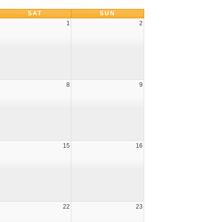
SAT
SUN
1
2
ercy of God
Y GOD !
ேவனுடைய இரக்கம்!
8
9
15
16
22
23