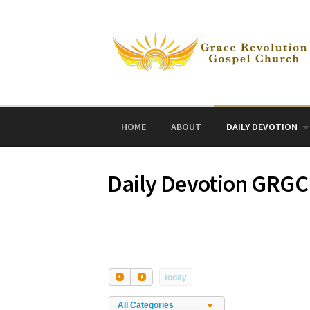
Skip
to
content
HOME
ABOUT
DAILY DEVOTION
Daily Devotion GRGC
today
All Categories