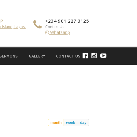
IP
+234 901 227 3125
a Island, Lagos.
Contact Us
Whatsapp
 SERMONS
GALLERY
CONTACT US
month
week
day