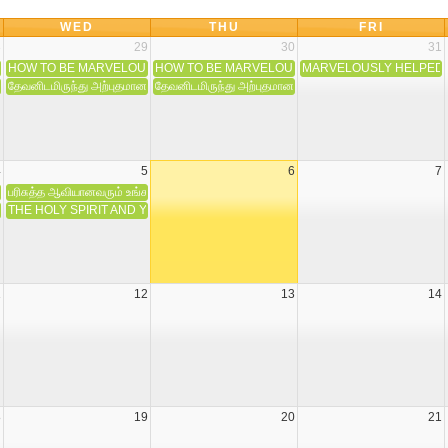
WED
THU
FRI
8
29
30
31
CUS JESUS
 உதவியைப் பெறுவது எப்படி?: பரிசுத்த ஆவியானவரின் பணி!
HOW TO BE MARVELOUSLY HELPED BY GOD: The Ministry of Men
HOW TO BE MARVELOUSLY HELPED BY GOD: The M
MARVELOUSLY HELPED B
HELPED BY GOD: The Ministry of the Holy Spirit
தேவனிடமிருந்து அற்புதமான உதவியைப் பெறுவது எப்படி?: மனிதர்கள் மூலமான ஊழியம்!
தேவனிடமிருந்து அற்புதமான உதவியைப் பெறுவது எப்படி?:த
4
5
6
7
வனின் இணையற்ற பரிமாணம்!
பரிசுத்த ஆவியானவரும் உங்கள் நித்திய அடையாளமும்!
ESS—THE UNPARALLELED DIMENSION OF GOD
THE HOLY SPIRIT AND YOUR EVERLASTING IDENTITY
1
12
13
14
8
19
20
21