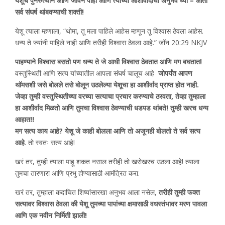
येशूचे पुनरुत्थान आणि जीवन पाहा आणि त्याच्या आशीर्वादाचा अनुभव घ्या – आता
सर्व संघर्ष थांबवण्याची शक्ती!
येशू त्याला म्हणाला, “थोमा, तू मला पाहिले आहेस म्हणून तू विश्वास ठेवला आहेस.
धन्य ते ज्यांनी पाहिले नाही आणि तरीही विश्वास ठेवला आहे.” जॉन 20:29 NKJV
पाहण्याने विश्वास बसतो पण धन्य ते जे आधी विश्वास ठेवतात आणि मग बघतात!
वस्तुस्थिती आणि सत्य यांच्यातील आपला संघर्ष चालूच आहे
जोपर्यंत आपण
थॉमसशी जसे बोलले तसे बोलून उठलेल्या येशूचा हा आशीर्वाद प्राप्त होत नाही.
जेव्हा तुम्ही वस्तुस्थितीच्या वरच्या सत्याचा प्रचार करण्याचे ठरवता, तेव्हा तुम्हाला
हा आशीर्वाद मिळतो आणि तुमचा विश्वास ठेवण्याची धडपड थांबते! तुम्ही खरच धन्य
आहात!!
मग सत्य काय आहे? येशू जे काही बोलला आणि तो अजूनही बोलतो ते सर्व सत्य
आहे
. तो स्वतः सत्य आहे!
खरं तर, तुम्ही त्याला पाहू शकत नसाल तरीही तो खरोखरच उठला आहे! त्याला
तुमचा तारणारा आणि प्रभु होण्यासाठी आमंत्रित करा.
खरं तर, तुम्हाला कदाचित शिष्यांसारखा अनुभव आला नसेल,
तरीही तुम्ही फक्त
सत्यावर विश्वास ठेवला की येशू तुमच्या पापांच्या क्षमासाठी वधस्तंभावर मरण पावला
आणि एक नवीन निर्मिती झाली!