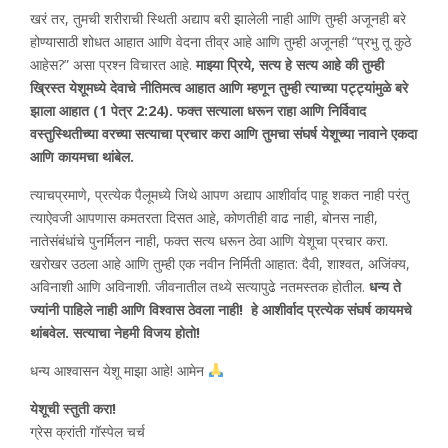
खरं तर, तुमची शरीराची स्थिती अद्याप बरी झालेली नाही आणि तुम्ही अजूनही बरे
होण्यासाठी शोधत आहात आणि वेदना तीव्र आहे आणि तुम्ही अजूनही “प्रभु तू कुठे
आहेस?” असा प्रश्न विचारत आहे.
माझ्या प्रिये, सत्य हे सत्य आहे की तुम्ही
ख्रिस्त येशूमध्ये देवाचे नीतिमत्व आहात आणि म्हणून तुम्ही त्याच्या पट्ट्यांमुळे बरे
झाला आहात (1 पेत्र 2:24). फक्त सत्याला धरून राहा आणि निर्विवाद
वस्तुस्थितीच्या वरच्या सत्याचा प्रचार करा आणि तुमचा संघर्ष येशूच्या नावाने एकदा
आणि कायमचा थांबेल.
त्याचप्रमाणे, प्रत्येक पैलूमध्ये जिथे आपण अद्याप आशीर्वाद पाहू शकत नाही परंतु
त्याऐवजी आपणास कमतरता दिसत आहे, कोणतीही वाढ नाही, बोनस नाही,
नातेसंबंधांचे पुनर्मिलन नाही, फक्त सत्य धरून ठेवा आणि येशूचा प्रचार करा.
खरोखर उठला आहे आणि तुम्ही एक नवीन निर्मिती आहात: दैवी, शाश्वत, अजिंक्य,
अविनाशी आणि अविनाशी. जीवनातील तथ्ये सत्यापुढे नतमस्तक होतील.
धन्य ते
ज्यांनी पाहिले नाही आणि विश्वास ठेवला नाही! हे आशीर्वाद प्रत्येक संघर्ष कायमचे
थांबवेल. सत्याचा नेहमी विजय होतो!
धन्य आश्वासन येशू माझा आहे! आमेन
येशूची स्तुती करा!
ग्रेस क्रांती गॉस्पेल चर्च