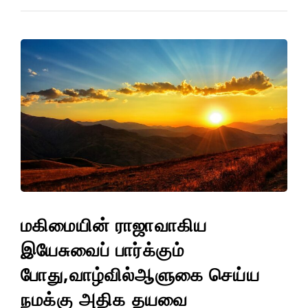
மகிமையின் ராஜாவாகிய
இயேசுவைப் பார்க்கும்
போது,வாழ்வில்ஆளுகை செய்ய
நமக்கு அதிக தயவை