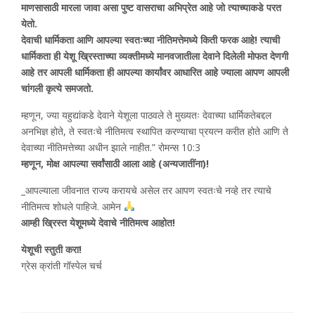
माणसासाठी मारला जावा असा पुष्ट वासराचा अभिप्रेत आहे जो त्याच्याकडे परत
येतो.
देवाची धार्मिकता आणि आपल्या स्वतःच्या नीतिमत्तेमध्ये किती फरक आहे! त्याची
धार्मिकता ही येशू ख्रिस्ताच्या व्यक्तीमध्ये मानवजातीला देवाने दिलेली मोफत देणगी
आहे तर आपली धार्मिकता ही आपल्या कार्यांवर आधारित आहे ज्याला आपण आपली
चांगली कृत्ये समजतो.
म्हणून, ज्या यहुद्यांकडे देवाने येशूला पाठवले ते मुख्यतः देवाच्या धार्मिकतेबद्दल
अनभिज्ञ होते, ते स्वतःचे नीतिमत्व स्थापित करण्याचा प्रयत्न करीत होते आणि ते
देवाच्या नीतिमत्तेच्या अधीन झाले नाहीत.” रोमन्स 10:3
म्हणून, मोक्ष आपल्या सर्वांसाठी आला आहे (अन्यजातींना)!
_आपल्याला जीवनात राज्य करायचे असेल तर आपण स्वतःचे नव्हे तर त्याचे
नीतिमत्व शोधले पाहिजे. आमेन
आम्ही ख्रिस्त येशूमध्ये देवाचे नीतिमत्व आहोत!
येशूची स्तुती करा!
ग्रेस क्रांती गॉस्पेल चर्च