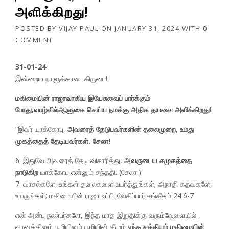
அளிக்கிறது!
POSTED BY
VIJAY PAUL
ON
JANUARY 31, 2024
WITH
0
COMMENT
31-01-24
இன்றைய நாளுக்கான கிருபை!
மகிமையின் ராஜாவாகிய இயேசுவைப் பார்க்கும்
போது,வாழ்வில்ஆளுகை செய்ய நமக்கு அதிக தயவை அளிக்கிறது!
“இவர் யாக்கோபு,
அவரைத் தேடுபவர்களின் தலைமுறை, உமது
முகத்தைத் தேடியவர்கள். சேலா!
6. இதுவே அவரைத் தேடி விசாரித்து,
அவருடைய சமுகத்தை
நாடுகிற
யாக்கோபு என்னும் சந்ததி. (சேலா.)
7. வாசல்களே, உங்கள் தலைகளை உயர்த்துங்கள்; அநாதி கதவுகளே,
உயருங்கள்; மகிமையின் ராஜா உட்பிரவேசிப்பார்.சங்கீதம் 24:6-7
என் அன்பு நண்பர்களே, இந்த மாத இறுதிக்கு வரும்வேளையில் ,
வானத்திலும் பூமியிலும் பூமியின் கீழும் எ
ந்த சக்தியும் மகிமையின்