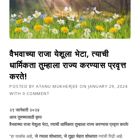
वैभवाच्या राजा येशूला भेटा, त्याची
धार्मिकता तुम्हाला राज्य करण्यास प्रवृत्त
करते!
POSTED BY
ATANU MUKHERJEE
ON
JANUARY 29, 2024
WITH
0 COMMENT
२९ जानेवारी २०२४
आज तुमच्यासाठी कृपा
वैभवाच्या राजा येशूला भेटा, त्याची धार्मिकता तुम्हाला राज्य करण्यास प्रवृत्त करते!
“हा याकोब आहे,
जे त्याला शोधतात, जे तुझा चेहरा शोधतात
त्यांची पिढी आहे.