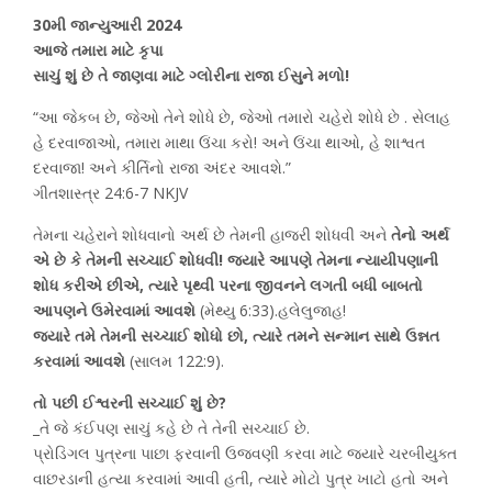
30મી જાન્યુઆરી 2024
આજે તમારા માટે કૃપા
સાચું શું છે તે જાણવા માટે ગ્લોરીના રાજા ઈસુને મળો!
“આ જેકબ છે, જેઓ તેને શોધે છે, જેઓ તમારો ચહેરો શોધે છે . સેલાહ
હે દરવાજાઓ, તમારા માથા ઉંચા કરો! અને ઉંચા થાઓ, હે શાશ્વત
દરવાજા! અને કીર્તિનો રાજા અંદર આવશે.”
ગીતશાસ્ત્ર 24:6-7 NKJV
તેમના ચહેરાને શોધવાનો અર્થ છે તેમની હાજરી શોધવી અને
તેનો અર્થ
એ છે કે તેમની સચ્ચાઈ શોધવી! જ્યારે આપણે તેમના ન્યાયીપણાની
શોધ કરીએ છીએ, ત્યારે પૃથ્વી પરના જીવનને લગતી બધી બાબતો
આપણને ઉમેરવામાં આવશે
(મેથ્યુ 6:33).હલેલુજાહ!
જ્યારે તમે તેમની સચ્ચાઈ શોધો છો, ત્યારે તમને સન્માન સાથે ઉન્નત
કરવામાં આવશે
(સાલમ 122:9).
તો પછી ઈશ્વરની સચ્ચાઈ શું છે?
_તે જે કંઈપણ સાચું કહે છે તે તેની સચ્ચાઈ છે.
પ્રોડિગલ પુત્રના પાછા ફરવાની ઉજવણી કરવા માટે જ્યારે ચરબીયુક્ત
વાછરડાની હત્યા કરવામાં આવી હતી, ત્યારે મોટો પુત્ર ખાટો હતો અને