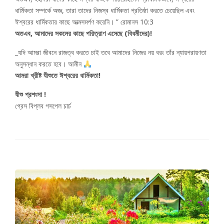
ধার্মিকতা সম্পর্কে অজ্ঞ, তারা তাদের নিজস্ব ধার্মিকতা প্রতিষ্ঠা করতে চেয়েছিল এবং
ঈশ্বরের ধার্মিকতার কাছে আত্মসমর্পণ করেনি। ” রোমানস 10:3
অতএব, আমাদের সকলের কাছে পরিত্রাণ এসেছে (বিধর্মীদের)!
_যদি আমরা জীবনে রাজত্ব করতে চাই তবে আমাদের নিজের নয় বরং তাঁর ন্যায়পরায়ণতা
অনুসন্ধান করতে হবে। আমীন
আমরা খ্রীষ্ট যীশুতে ঈশ্বরের ধার্মিকতা!
যীশু প্রশংসা !
গ্রেস বিপ্লব গসপেল চার্চ