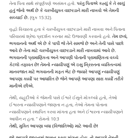
તેના પિતા સાથે સંપૂર્ણપણે અસંમત હતો.
પરંતુ પિતાએ કહ્યું કે તે સાચું
હતું જેનો અર્થ છે કે ચરબીયુક્ત વાછરડાને મારી નાખવો એ તેમની
સચ્ચાઈ છે.
(લુક 15:32).
વૃદ્ધો વિચારતા હતા કે ચરબીયુક્ત વાછરડાને મારી નાખવા અને પિતાના
પરિવારમાં શ્રેષ્ઠ પ્રદર્શન કરનાર માટે ઉજવણી કરવાનો હતો.
તેમ છતાં,
ભગવાનનો અર્થ એ છે કે પાપી જે તેને સમજે છે અને તેની પાસે પાછો
આવે છે તેના માટે ચરબીયુક્ત વાછરડાને મારી નાખવામાં આવે છે.
ભગવાનની પ્રામાણિકતા અને આપણી પોતાની પ્રામાણિકતા વચ્ચે
કેટલો તફાવત છે! તેમનો ન્યાયીપણું એ ઇસુ ખ્રિસ્તના વ્યક્તિત્વમાં
માનવજાત માટે ભગવાનની મફત ભેટ છે જ્યારે આપણું ન્યાયીપણું
આપણા કાર્યો પર આધારિત છે જેને આપણે આપણા સારા કાર્યો તરીકે
માનીએ છીએ.
તેથી, યહૂદીઓ કે જેમની પાસે ઈશ્વરે ઈસુને મોકલ્યો હતો, તેઓ
ઈશ્વરના ન્યાયીપણાને જાણતા ન હતા, તેઓ તેમના પોતાના
ન્યાયીપણાને સ્થાપિત કરવા માંગતા હતા અને ઈશ્વરના ન્યાયીપણાને
આધીન ન હતા. ” રોમનો 10:3
તેથી, મુક્તિ આપણા બધા (વિજાતિઓ) માટે આવી છે!
જો આપણે જીવનમાં શાસન કરવા માંગતા હોય, તો આપણે તેમની