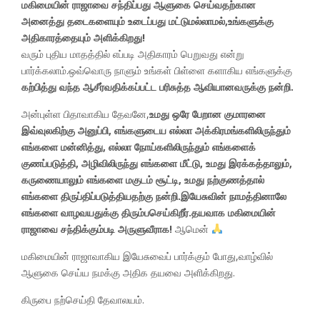
மகிமையின் ராஜாவை சந்திப்பது ஆளுகை செய்வதற்கான
அனைத்து தடைகளையும் உடைப்பது மட்டுமல்லாமல்,உங்களுக்கு
அதிகாரத்தையும் அளிக்கிறது!
வரும் புதிய மாதத்தில் எப்படி அதிகாரம் பெறுவது என்று
பார்க்கலாம்.ஒவ்வொரு நாளும் உங்கள் பிள்ளை களாகிய எங்களுக்கு
கற்பித்து வந்த ஆசீர்வதிக்கப்பட்ட பரிசுத்த ஆவியானவருக்கு நன்றி.
அன்புள்ள பிதாவாகிய தேவனே,
உமது ஒரே பேறான குமாரனை
இவ்வுலகிற்கு அனுப்பி, எங்களுடைய எல்லா அக்கிரமங்களிலிருந்தும்
எங்களை மன்னித்து, எல்லா நோய்களிலிருந்தும் எங்களைக்
குணப்படுத்தி, அழிவிலிருந்து எங்களை மீட்டு, உமது இரக்கத்தாலும்,
கருணையாலும் எங்களை மகுடம் சூட்டி, உமது நற்குணத்தால்
எங்களை திருப்திப்படுத்தியதற்கு நன்றி.இயேசுவின் நாமத்தினாலே
எங்களை வாழவயதுக்கு திரும்பசெய்கிறீர்.தயவாக மகிமையின்
ராஜாவை சந்திக்கும்படி அருளுவீராக!
ஆமென்
மகிமையின் ராஜாவாகிய இயேசுவைப் பார்க்கும் போது,வாழ்வில்
ஆளுகை செய்ய நமக்கு அதிக தயவை அளிக்கிறது.
கிருபை நற்செய்தி தேவாலயம்.