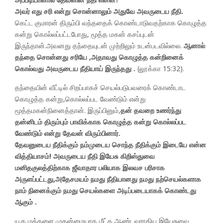
அவர் எது சரி என்று சொன்னாலும் அதுவே அவருடைய நீதி.
கெட்ட குமாரன் திரும்பி வந்ததைக் கொண்டாடுவதற்காக கொழுத்த
கன்று கொல்லப்பட்டபோது, ​​மூத்த மகன் கசப்புடன்
இருந்தான்.அவனது தந்தையுடன் முற்றிலும் உடன்படவில்லை.
ஆனால்
தந்தை சொன்னது சரியே ,அதாவது கொழுத்த கன்றினைக்
கொல்வது அவருடைய நீதியாய் இருந்தது .
(லூக்கா 15:32).
தந்தையின் வீட்டில் சிறப்பாகச் செயல்படுபவரைக் கொண்டாட
கொழுத்த கன்று,கொல்லப்பட வேண்டும் என்று
மூத்தமகன்நினைத்தான். இருப்பினும்,
தன் தவறை உணர்ந்து
தன்னிடம் திரும்பும் பாவிக்காக கொழுத்த கன்று கொல்லப்பட
வேண்டும் என்று தேவன் விரும்பினார்.
தேவனுடைய நீதிக்கும் நம்முடைய சொந்த நீதிக்கும் இடையே என்ன
வித்தியாசம்! அவருடைய நீதி இயேசு கிறிஸ்துவை
மனிதகுலத்திற்காக ஜீவாதார பலியாக இலவச பரிசாக
அருளப்பட்டது,அதேசமயம் நமது நீதியானது நமது நற்செயல்களாக
நாம் நினைக்கும் நமது செயல்களை அடிப்படையாகக் கொண்டது
ஆகும் .
யூத மக்களை முதன்மையாக மீட்க ஆண்டவராகிய இயேசுவை