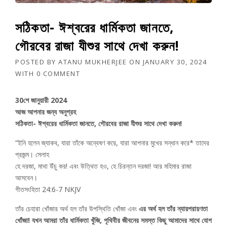
সঠিকতা- ঈশ্বরের ধার্মিকতা জানতে,
গৌরবের রাজা যীশুর সাথে দেখা করুন!
POSTED BY
ATANU MUKHERJEE
ON
JANUARY 30, 2024
WITH
0 COMMENT
30শে জানুয়ারী 2024
আজ আপনার জন্য অনুগ্রহ
সঠিকতা- ঈশ্বরের ধার্মিকতা জানতে, গৌরবের রাজা যীশুর সাথে দেখা করুন!
“ইনি হলেন জ্যাকব, যারা তাঁকে অন্বেষণ করে, যারা আপনার মুখের সন্ধান করে* তাদের
প্রজন্ম। সেলাহ
হে দরজা, মাথা উঁচু কর! এবং উত্থিত হও, হে চিরন্তন দরজা! আর মহিমার রাজা
আসবেন।
গীতসংহিতা 24:6-7 NKJV
তাঁর চেহারা খোঁজার অর্থ হল তাঁর উপস্থিতি খোঁজা এবং
এর অর্থ হল তাঁর ন্যায়পরায়ণতা
খোঁজা! যখন আমরা তাঁর ধার্মিকতা খুঁজি, পৃথিবীর জীবনের সমস্ত কিছু আমাদের সাথে যোগ