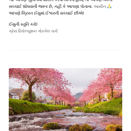
સચ્ચાઈ શોધવાની જરૂર છે, નહીં કે આપણા પોતાના.
આમીન
આપણે ખ્રિસ્ત ઈસુમાં ઈશ્વરની સચ્ચાઈ છીએ!
ઈસુની સ્તુતિ કરો!
ગ્રેસ રિવોલ્યુશન ગોસ્પેલ ચર્ચ