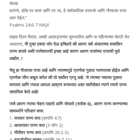
सेलाह
दारांनो, डोके वर करा! आणि वर जा, हे सार्वकालिक दरवाजे! आणि गौरवाचा राजा
आत येईल.”
Psalms 24:6-7 NKJV
माझ्या प्रिय मित्रा, आम्ही आठवड्याच्या सुरुवातीस आणि या महिन्याच्या शेवटी येत
असताना,
मी पुन्हा एकदा जोर देऊ इच्छितो की आपण सर्व अंधाराच्या शक्तींवर
राज्य करावे अशी परमेश्वराची इच्छा आहे कारण आपण राजांच्या राजाची मुले
आहोत. !
येशू हा गौरवाचा राजा आहे आणि त्याच्यापुढे प्रत्येक गुडघा नतमस्तक होईल आणि
प्रत्येक जीभ कबूल करेल की तो सर्वांवर प्रभु आहे. जे त्याच्या नावाचा पुकारा
करतात आणि त्याला आपला आश्रय बनवतात अशा सर्वांसोबत त्याने त्याचे राज्य
सामायिक केले आहे!
जसे आपण त्याचा चेहरा पाहतो आणि शोधतो (श्लोक 6), आपण राज्य करण्याच्या
सामर्थ्याने परिधान करू:
1.
पापावर राज्य करा
(उत्पत्ति 4:7)
2.
आजारावर राज्य करा
(3 जॉन 2)
3.
भीतीवर राज्य करा
(उत्पत्ति 26:2-5)
4.
तडजोडीवर शासन
(उत्पत्ति 26:7-11)