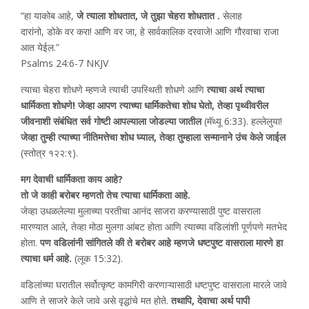
“हा याकोब आहे,
जे त्याला शोधतात, जे तुझा चेहरा शोधतात .
सेलाह
दारांनो, डोके वर करा! आणि वर जा, हे सार्वकालिक दरवाजे! आणि गौरवाचा राजा
आत येईल.”
Psalms 24:6-7 NKJV
त्याचा चेहरा शोधणे म्हणजे त्याची उपस्थिती शोधणे आणि
त्याचा अर्थ त्याचा
धार्मिकता शोधणे! जेव्हा आपण त्याच्या धार्मिकतेचा शोध घेतो, तेव्हा पृथ्वीवरील
जीवनाशी संबंधित सर्व गोष्टी आपल्याला जोडल्या जातील
(मॅथ्यू 6:33). हल्लेलुया!
जेव्हा तुम्ही त्याच्या नीतिमत्तेचा शोध घ्याल, तेव्हा तुम्हाला सन्मानाने उंच केले जाईल
(स्तोत्र १२२:९).
मग देवाची धार्मिकता काय आहे?
तो जे काही बरोबर म्हणतो तेच त्याचा धार्मिकता आहे.
जेव्हा उधळलेल्या मुलाच्या परतीचा आनंद साजरा करण्यासाठी पुष्ट वासराला
मारण्यात आले, तेव्हा मोठा मुलगा आंबट होता आणि त्याच्या वडिलांशी पूर्णपणे मतभेद
होता.
पण वडिलांनी सांगितले की ते बरोबर आहे म्हणजे धष्टपुष्ट वासराला मारणे हा
त्याचा धर्म आहे.
(लूक 15:32).
वडिलांच्या घरातील सर्वोत्कृष्ट कामगिरी करणाऱ्यासाठी धष्टपुष्ट वासराला मारले जावे
आणि ते साजरे केले जावे असे वृद्धांचे मत होते.
तथापि, देवाचा अर्थ पापी