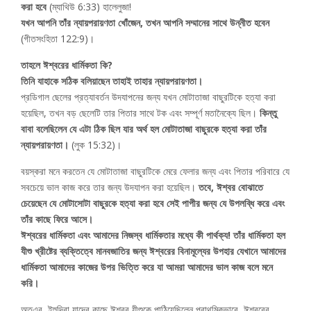
করা হবে
(ম্যাথিউ 6:33) হালেলুজা!
যখন আপনি তাঁর ন্যায়পরায়ণতা খোঁজেন, তখন আপনি সম্মানের সাথে উন্নীত হবেন
(গীতসংহিতা 122:9)।
তাহলে ঈশ্বরের ধার্মিকতা কি?
তিনি যাহাকে সঠিক বলিয়াছেন তাহাই তাহার ন্যায়পরায়ণতা।
প্রডিগাল ছেলের প্রত্যাবর্তন উদযাপনের জন্য যখন মোটাতাজা বাছুরটিকে হত্যা করা
হয়েছিল, তখন বড় ছেলেটি তার পিতার সাথে টক এবং সম্পূর্ণ মতানৈক্যে ছিল।
কিন্তু
বাবা বলেছিলেন যে এটা ঠিক ছিল যার অর্থ হল মোটাতাজা বাছুরকে হত্যা করা তাঁর
ন্যায়পরায়ণতা।
(লুক 15:32)।
বয়স্করা মনে করতেন যে মোটাতাজা বাছুরটিকে মেরে ফেলার জন্য এবং পিতার পরিবারে যে
সবচেয়ে ভাল কাজ করে তার জন্য উদযাপন করা হয়েছিল।
তবে, ঈশ্বর বোঝাতে
চেয়েছেন যে মোটাসোটা বাছুরকে হত্যা করা হবে সেই পাপীর জন্য যে উপলব্ধি করে এবং
তাঁর কাছে ফিরে আসে।
ঈশ্বরের ধার্মিকতা এবং আমাদের নিজস্ব ধার্মিকতার মধ্যে কী পার্থক্য! তাঁর ধার্মিকতা হল
যীশু খ্রীষ্টের ব্যক্তিত্বে মানবজাতির জন্য ঈশ্বরের বিনামূল্যের উপহার যেখানে আমাদের
ধার্মিকতা আমাদের কাজের উপর ভিত্তি করে যা আমরা আমাদের ভাল কাজ বলে মনে
করি।
অতএব, ইহুদিরা যাদের কাছে ঈশ্বর যীশুকে পাঠিয়েছিলেন প্রাথমিকভাবে, ঈশ্বরের