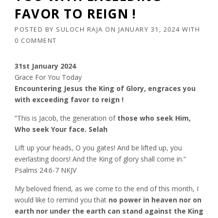
FAVOR TO REIGN !
POSTED BY
SULOCH RAJA
ON
JANUARY 31, 2024
WITH
0 COMMENT
31st January 2024
Grace For You Today
Encountering Jesus the King of Glory, engraces you
with exceeding favor to reign !
”This is Jacob, the generation of
those who seek Him,
Who seek Your face. Selah
Lift up your heads, O you gates! And be lifted up, you
everlasting doors! And the King of glory shall come in.“
‭‭Psalms‬ ‭24‬:‭6‬-‭7‬ ‭NKJV‬‬
My beloved friend, as we come to the end of this month, I
would like to remind you that
no power in heaven nor on
earth nor under the earth can stand against the King