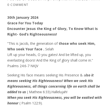
0 COMMENT
30th January 2024
Grace For You Today
Encounter Jesus the King of Glory, To Know What Is
Right- God’s Righteousness!
”This is Jacob, the generation of
those who seek Him,
Who seek Your face .
Selah
Lift up your heads, O you gates! And be lifted up, you
everlasting doors! And the King of glory shall come in.“
‭‭Psalms‬ ‭24‬:‭6‬-‭7‬ ‭NKJV‬‬
Seeking His face means seeking His Presence & a
lso it
means seeking His Righteousness! When we seek His
Righteousness, all things concerning life on earth shall be
added to us
( Mathew 6:33).Hallelujah!
When you seek His Righteousness, you will be exalted with
honour
( Psalm 122:9).