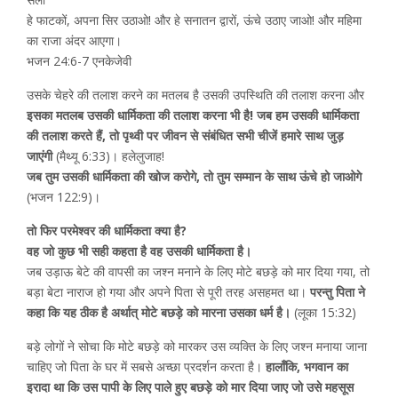
हे फाटकों, अपना सिर उठाओ! और हे सनातन द्वारों, ऊंचे उठाए जाओ! और महिमा
का राजा अंदर आएगा।
भजन 24:6-7 एनकेजेवी
उसके चेहरे की तलाश करने का मतलब है उसकी उपस्थिति की तलाश करना और
इसका मतलब उसकी धार्मिकता की तलाश करना भी है! जब हम उसकी धार्मिकता
की तलाश करते हैं, तो पृथ्वी पर जीवन से संबंधित सभी चीजें हमारे साथ जुड़
जाएंगी
(मैथ्यू 6:33)। हलेलुजाह!
जब तुम उसकी धार्मिकता की खोज करोगे, तो तुम सम्मान के साथ ऊंचे हो जाओगे
(भजन 122:9)।
तो फिर परमेश्वर की धार्मिकता क्या है?
वह जो कुछ भी सही कहता है वह उसकी धार्मिकता है।
जब उड़ाऊ बेटे की वापसी का जश्न मनाने के लिए मोटे बछड़े को मार दिया गया, तो
बड़ा बेटा नाराज हो गया और अपने पिता से पूरी तरह असहमत था।
परन्तु पिता ने
कहा कि यह ठीक है अर्थात् मोटे बछड़े को मारना उसका धर्म है।
(लूका 15:32)
बड़े लोगों ने सोचा कि मोटे बछड़े को मारकर उस व्यक्ति के लिए जश्न मनाया जाना
चाहिए जो पिता के घर में सबसे अच्छा प्रदर्शन करता है।
हालाँकि, भगवान का
इरादा था कि उस पापी के लिए पाले हुए बछड़े को मार दिया जाए जो उसे महसूस