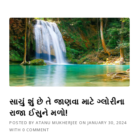
સાચું શું છે તે જાણવા માટે ગ્લોરીના
રાજા ઈસુને મળો!
POSTED BY
ATANU MUKHERJEE
ON
JANUARY 30, 2024
WITH
0 COMMENT