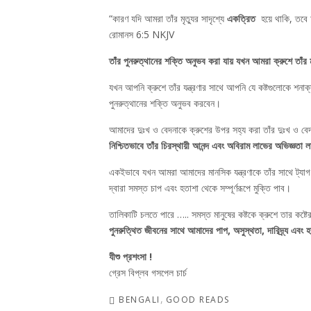
“কারণ যদি আমরা তাঁর মৃত্যুর সাদৃশ্যে
একত্রিত
হয়ে থাকি, তবে 
রোমানস 6:5 NKJV
তাঁর পুনরুত্থানের শক্তি অনুভব করা যায় যখন আমরা ক্রুশে তাঁর মৃ
যখন আপনি ক্রুশে তাঁর যন্ত্রণার সাথে আপনি যে কষ্টগুলোকে শনাক
পুনরুত্থানের শক্তি অনুভব করবেন।
আমাদের দুঃখ ও বেদনাকে ক্রুশের উপর সহ্য করা তাঁর দুঃখ ও বে
নিশ্চিতভাবে তাঁর চিরস্থায়ী আনন্দ এবং অবিরাম লাভের অভিজ্ঞতা
একইভাবে যখন আমরা আমাদের মানসিক যন্ত্রণাকে তাঁর সাথে ট্যাগ ক
দ্বারা সমস্ত চাপ এবং হতাশা থেকে সম্পূর্ণরূপে মুক্তি পাব।
তালিকাটি চলতে পারে ….. সমস্ত মানুষের কষ্টকে ক্রুশে তার কষ্টের 
পুনরুত্থিত জীবনের সাথে আমাদের পাপ, অসুস্থতা, দারিদ্র্য এবং হ
যীশু প্রশংসা !
গ্রেস বিপ্লব গসপেল চার্চ
BENGALI
GOOD READS