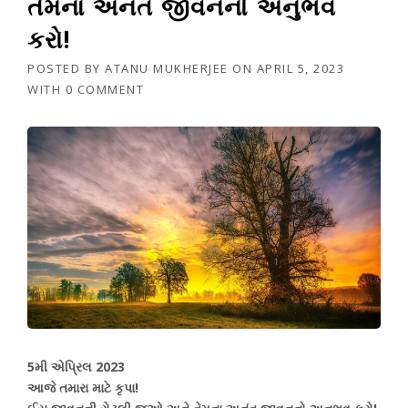
તેમના અનંત જીવનનો અનુભવ
કરો!
POSTED BY
ATANU MUKHERJEE
ON
APRIL 5, 2023
WITH
0 COMMENT
5મી એપ્રિલ 2023
આજે તમારા માટે કૃપા!