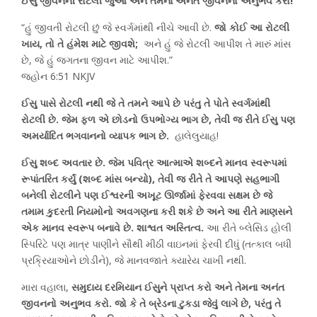
ઈસુ જીવનની રોટલી જુઓ અને તેમના અનંત જીવનનો અનુભવ કરો!
“હું જીવતી રોટલી છું જે સ્વર્ગમાંથી નીચે આવી છે.
જો કોઈ આ રોટલી
ખાય, તો તે હંમેશ માટે જીવશે;
અને હું જે રોટલી આપીશ તે મારું માંસ
છે, જે હું જગતના જીવન માટે આપીશ.”
જ્હોન 6:51 NKJV
ઈસુ પાસે રોટલી નથી જે તે તમને આપે છે પરંતુ તે પોતે સ્વર્ગમાંથી
રોટલી છે. જેમ ફળ એ છોડનો ઉપભોગ્ય ભાગ છે, તેવી જ રીતે ઈસુ પણ
અમર્યાદિત ભગવાનનો વ્યાપક ભાગ છે.
હાલેલુયાહ!
ઈસુ શબ્દ અવતાર છે. જેમ પવિત્ર આત્માએ શબ્દને માનવ સ્વરૂપમાં
રૂપાંતરિત કર્યું (શબ્દ માંસ બન્યો), તેવી જ રીતે તે આપણે સહભાગી
બનેલી રોટલીને પણ ઈશ્વરની અખૂટ ઊર્જામાં ફેરવવા સક્ષમ છે જે
તમામ કુદરતી નિયમોનો અવગણના કરી શકે છે અને આ રીતે માણસને
એક માનવ સ્વરૂપ બનાવે છે. શાશ્વત અસ્તિત્વ.
આ રીતે બ્લેસિડ હોલી
સ્પિરિટે પણ માત્ર પાણીને સૌથી મીઠી વાઇનમાં ફેરવી દીધું (તત્કાલ બધી
પ્રક્રિયાઓને છોડીને), જે માનવજાતે ક્યારેય ચાખી નથી.
મારા વહાલા,
સમુદાય દરમિયાન ઈસુને પ્રાપ્ત કરો અને તેમના અનંત
જીવનનો અનુભવ કરો. જો કે તે બ્રેડના ટુકડા જેવું લાગે છે, પરંતુ તે