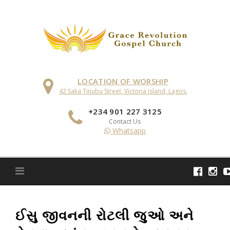
Skip
to
content
LOCATION OF WORSHIP
42 Saka Tinubu Street, Victoria Island, Lagos.
+234 901 227 3125
Contact Us
Whatsapp
ઈસુ જીવનની રોટલી જુઓ અને