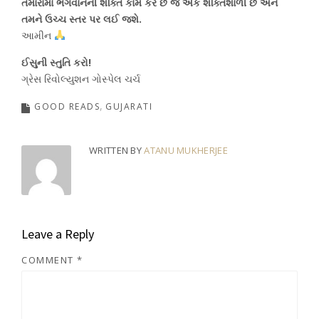
તમારામાં ભગવાનની શક્તિ કામ કરે છે જે એક શક્તિશાળી છે અને
તમને ઉચ્ચ સ્તર પર લઈ જશે.
આમીન
ઈસુની સ્તુતિ કરો!
ગ્રેસ રિવોલ્યુશન ગોસ્પેલ ચર્ચ
GOOD READS
GUJARATI
WRITTEN BY
ATANU MUKHERJEE
Leave a Reply
COMMENT
*