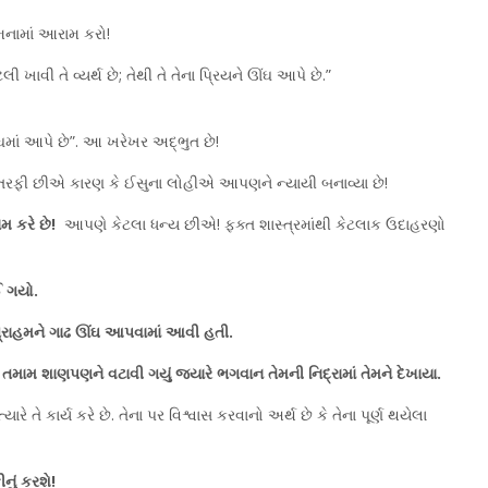
મનામાં આરામ કરો!
ટલી ખાવી તે વ્યર્થ છે; તેથી તે તેના પ્રિયને ઊંઘ આપે છે.”
 ઊંઘમાં આપે છે”. આ ખરેખર અદ્ભુત છે!
 તરફી છીએ કારણ કે ઈસુના લોહીએ આપણને ન્યાયી બનાવ્યા છે!
 કરે છે!
આપણે કેટલા ધન્ય છીએ! ફક્ત શાસ્ત્રમાંથી કેટલાક ઉદાહરણો
ઈ ગયો.
ે અબ્રાહમને ગાઢ ઊંઘ આપવામાં આવી હતી.
તમામ શાણપણને વટાવી ગયું જ્યારે ભગવાન તેમની નિદ્રામાં તેમને દેખાયા.
ારે તે કાર્ય કરે છે. તેના પર વિશ્વાસ કરવાનો અર્થ છે કે તેના પૂર્ણ થયેલા
નું કરશે!