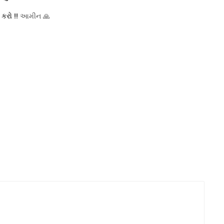
કરો !!
આમીન 🙏