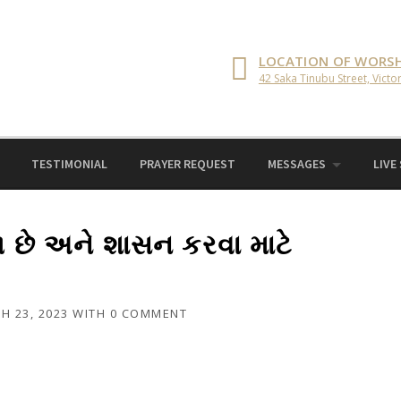
LOCATION OF WORSH
42 Saka Tinubu Street, Victor
TESTIMONIAL
PRAYER REQUEST
MESSAGES
LIVE
ા છે અને શાસન કરવા માટે
H 23, 2023
WITH
0 COMMENT