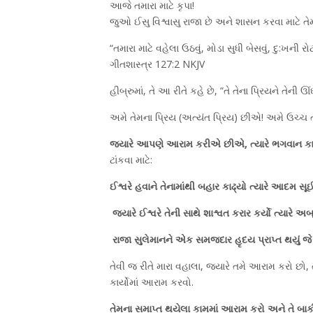
આજે તમારા માટે કૃપા!
જુઓ ઈસુ વિશ્વાસુ રાજા છે અને શાસન કરવા માટે તે
“તમારા માટે વહેલા ઉઠવું, મોડા સુધી બેસવું, દુ:ખની રો
ગીતશાસ્ત્ર 127:2 NKJV
હીબ્રુમાં, તે આ રીતે કહે છે, “તે તેના પ્રિયને તેની
અમે તેમના પ્રિય (અત્યંત પ્રિય) છીએ! અમે ઉચ્ચ
જ્યારે આપણે આરામ કરીએ છીએ, ત્યારે ભગવાન કામ
ટાંકવા માટે:
ઈશ્વરે હવાને તેનામાંથી બહાર કાઢ્યો ત્યારે આદમ સૂ
જ્યારે ઈશ્વરે તેની સાથે શાશ્વત કરાર કર્યો ત્યાર
રાજા સુલેમાનને એક સમજદાર હૃદય પ્રાપ્ત થયું જે 
તેવી જ રીતે મારા વહાલા, જ્યારે તમે આરામ કરો છો, ત્ય
કાર્યોમાં આરામ કરવો.
તેમના સમાપ્ત થયેલા કામમાં આરામ કરો અને તે બાકી