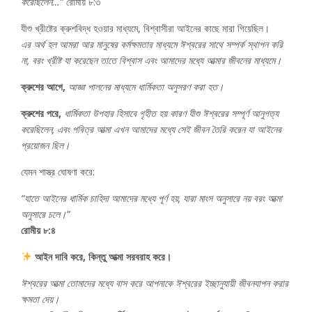
করেছিলেন…”
রোমীয় ৮:৩
যীশু খ্রীষ্টের ক্রুশবিদ্ধ হওয়ার মাধ্যমে, বিশ্বাসীরা আইনের কাছে মারা গিয়েছিল।
এর অর্থ হল আমরা আর মানুষের কর্মক্ষমতার মাধ্যমে ঈশ্বরের সাথে সম্পর্ক স্থাপন করি
না, বরং খ্রীষ্ট যা করেছেন তাতে বিশ্বাস এবং আমাদের মধ্যে আত্মার জীবনের মাধ্যমে।
ক্রুশের আগে,
আজ্ঞা পালনের মাধ্যমে ধার্মিকতা অনুসরণ করা হত।
ক্রুশের পরে,
ধার্মিকতা উপহার হিসাবে গৃহীত হয় কারণ যীশু ঈশ্বরের সম্পূর্ণ আনুগত্য
করেছিলেন, এবং পবিত্র আত্মা এখন আমাদের মধ্যে সেই জীবন তৈরি করেন যা আইনের
প্রয়োজন ছিল।
যেমন শাস্ত্র ঘোষণা করে:
“যাতে আইনের ধার্মিক চাহিদা আমাদের মধ্যে পূর্ণ হয়, যারা মাংস অনুসারে নয় বরং আত্মা
অনুসারে চলে।”
রোমীয় ৮:৪
আইন দাবি করে, কিন্তু আত্মা সরবরাহ করে।
ঈশ্বরের আত্মা তোমাদের মধ্যে বাস করে আপনাকে ঈশ্বরের ইচ্ছানুযায়ী জীবনযাপন করার
ক্ষমতা দেয়।