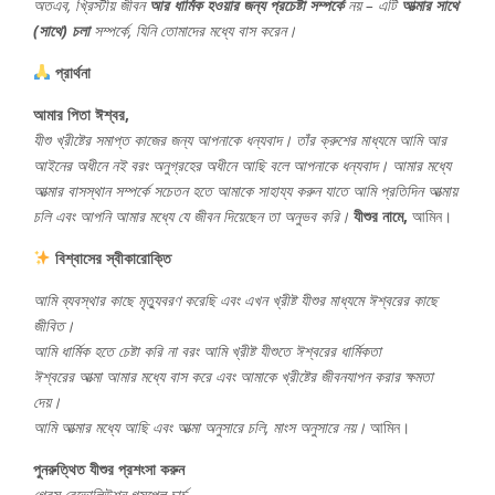
অতএব, খ্রিস্টীয় জীবন
আর ধার্মিক হওয়ার জন্য প্রচেষ্টা সম্পর্কে
নয় – এটি
আত্মার সাথে
(সাথে) চলা
সম্পর্কে, যিনি তোমাদের মধ্যে বাস করেন।
প্রার্থনা
আমার পিতা ঈশ্বর,
যীশু খ্রীষ্টের সমাপ্ত কাজের জন্য আপনাকে ধন্যবাদ। তাঁর ক্রুশের মাধ্যমে আমি আর
আইনের অধীনে নই বরং অনুগ্রহের অধীনে আছি বলে আপনাকে ধন্যবাদ। আমার মধ্যে
আত্মার বাসস্থান সম্পর্কে সচেতন হতে আমাকে সাহায্য করুন যাতে আমি প্রতিদিন আত্মায়
চলি এবং আপনি আমার মধ্যে যে জীবন দিয়েছেন তা অনুভব করি।
যীশুর নামে,
আমিন।
বিশ্বাসের স্বীকারোক্তি
আমি ব্যবস্থার কাছে মৃত্যুবরণ করেছি এবং এখন খ্রীষ্ট যীশুর মাধ্যমে ঈশ্বরের কাছে
জীবিত।
আমি ধার্মিক হতে চেষ্টা করি না বরং আমি খ্রীষ্ট যীশুতে ঈশ্বরের ধার্মিকতা
ঈশ্বরের আত্মা আমার মধ্যে বাস করে এবং আমাকে খ্রীষ্টের জীবনযাপন করার ক্ষমতা
দেয়।
আমি আত্মার মধ্যে আছি এবং আত্মা অনুসারে চলি, মাংস অনুসারে নয়।
আমিন।
পুনরুত্থিত যীশুর প্রশংসা করুন
গ্রেস রেভোলিউশন গসপেল চার্চ