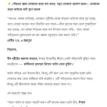
গৌরবের আত্মা তোমাদের মধ্যে বাস করেন, নতুন তোমাকে প্রকাশ করেন – তোমাদের
মধ্যে আইনের দাবি পূরণ করেন!
“অতএব, আমার ভাইয়েরা, তোমরাও খ্রীষ্টের দেহের মাধ্যমে আইনের কাছে মৃত হয়েছ,
যাতে তোমরা অন্যের সাথে বিবাহিত হতে পারো—যাঁকে মৃতদের মধ্য থেকে পুনরুত্থিত
করা হয়েছে, যেন আমরা ঈশ্বরের জন্য ফল উৎপন্ন করতে পারি… যাতে আমরা
পবিত্রতার পুরাতনতায় নয় বরং আত্মার নতুনত্বে সেবা করতে পারি।”
রোমীয় ৭:৪, ৬ NKJV
প্রিয়তম,
যীশু খ্রীষ্টের ক্রুশের মাধ্যমে,
ঈশ্বর বিশ্বাসীর জীবনে একটি শক্তিশালী মুক্তি সাধন
করেছিলেন —
ধার্মিকতার ব্যবস্থা হিসেবে আইন থেকে মুক্তি।
আইন পবিত্র এবং উত্তম ছিল, কিন্তু এটি মাংস এবং পাপ প্রকৃতির দ্বারা দুর্বল
লোকদের কাছ থেকে ধার্মিকতা দাবি করেছিল। এটি পবিত্রতার আদেশ দিতে পারত,
কিন্তু এটি জীবনযাপন করার শক্তি সরবরাহ করতে পারত না।
এই কারণেই শাস্ত্র বলে:
“কারণ আইন যা করতে পারেনি কারণ এটি মাংসের কারণে দুর্বল ছিল,
ঈশ্বর