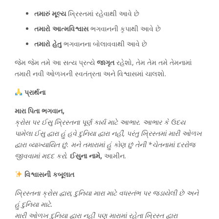
તમારું મૂલ્ય
ખ્રિસ્તમાં રહેવાથી આવે છે
તમારો આત્મવિશ્વાસ
ભગવાનની કૃપાથી આવે છે
તમારો હેતુ
ભગવાનના બોલાવવાથી આવે છે
જેમ જેમ તમે આ સત્ય પ્રત્યે
જાગૃત
રહેશો, તેમ તેમ તમે તેમનામાં
તમારી નવી ઓળખની સ્વતંત્રતા અને વિશ્વાસમાં ચાલશો.
પ્રાર્થના
મારા પિતા ભગવાન,
ક્રોસ પર ઈસુ ખ્રિસ્તના પૂર્ણ કાર્ય માટે આભાર. આભાર કે ઉદય
પામેલા ઈસુ દ્વારા હું હવે દુનિયા દ્વારા નહીં, પરંતુ ખ્રિસ્તમાં મારી ઓળખ
દ્વારા વ્યાખ્યાયિત છું. મને તમારામાં હું કોણ છું તેની *ચેતનામાં દરરોજ
જીવવામાં મદદ કરો.
ઈસુના નામે,
આમીન.
વિશ્વાસની કબૂલાત
ખ્રિસ્તના ક્રોસ દ્વારા, દુનિયા મારા માટે વધસ્તંભ પર જડાયેલી છે અને
હું દુનિયા માટે.
મારી ઓળખ દુનિયા દ્વારા નહીં પણ મારામાં રહેતા ખ્રિસ્ત દ્વારા