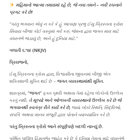
મહિમાનો આત્મા તમારામાં રહે છે, જે નવા તમને – નવી રચનાને
પ્રગટ કરે છે!
“પરંતુ ભગવાન એવું ન કરે કે હું આપણા પ્રભુ ઈસુ ખ્રિસ્તના ક્રોસ
સિવાય બીજા કોઈ વસ્તુમાં ગર્વ કરું, જેમના દ્વારા જગત મારા માટે
વધસ્તંભે જડાયું છે, અને હું દુનિયા માટે.”
ગલાતી ૬:૧૪ (NKJV)
પ્રિયજનો,
ઈસુ ખ્રિસ્તના ક્રોસ દ્વારા, વિશ્વાસીના જીવનમાં બીજી એક
શક્તિશાળી મુક્તિ થઈ છે –
જગત વ્યવસ્થામાંથી મુક્તિ.
શાસ્ત્રમાં,
“જગત”
ફક્ત પૃથ્વી અથવા તેમાં રહેલા લોકોનો ઉલ્લેખ
કરતું નથી.
તે મૂલ્યો અને ઓળખની વ્યવસ્થાનો ઉલ્લેખ કરે છે જે
ભગવાનથી સ્વતંત્ર રીતે કાર્ય કરે છે,
જ્યાં
લોકો સ્થિતિ, સિદ્ધિઓ,
સંપત્તિ અથવા માનવ મંજૂરી દ્વારા પોતાને વ્યાખ્યાયિત કરે છે.
પરંતુ ખ્રિસ્તના ક્રોસે આને સંપૂર્ણપણે બદલી નાખ્યું છે.
પ્રેષિત પાઊલ હિંમતભેર જાહેર કરે છે કે દુનિયા તેમના માટે વધસ્તંભે