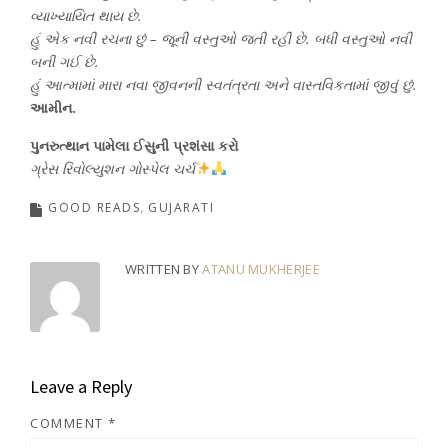
વ્યાખ્યાયિત થાય છે.
હું એક નવી રચના છું – જૂની વસ્તુઓ જતી રહી છે. બધી વસ્તુઓ નવી
બની ગઈ છે.
હું આત્મામાં મારા નવા જીવનની સ્વતંત્રતા અને વાસ્તવિકતામાં જીવું છું.
આમીન.
પુનરુત્થાન પામેલા ઈસુની પ્રશંસા કરો
ગ્રેસ રિવોલ્યુશન ગોસ્પેલ ચર્ચ
GOOD READS
GUJARATI
WRITTEN BY
ATANU MUKHERJEE
Leave a Reply
COMMENT
*