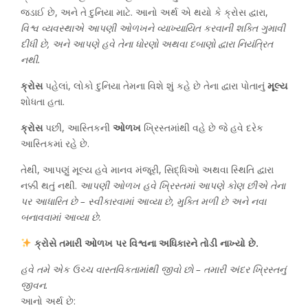
જડાઈ છે, અને તે દુનિયા માટે. આનો અર્થ એ થયો કે ક્રોસ દ્વારા,
વિશ્વ વ્યવસ્થાએ આપણી ઓળખને વ્યાખ્યાયિત કરવાની શક્તિ ગુમાવી
દીધી છે, અને આપણે હવે તેના ધોરણો અથવા દબાણો દ્વારા નિયંત્રિત
નથી.
ક્રોસ
પહેલાં, લોકો દુનિયા તેમના વિશે શું કહે છે તેના દ્વારા પોતાનું
મૂલ્ય
શોધતા હતા.
ક્રોસ
પછી, આસ્તિકની
ઓળખ
ખ્રિસ્તમાંથી વહે છે જે હવે દરેક
આસ્તિકમાં રહે છે.
તેથી, આપણું મૂલ્ય હવે માનવ મંજૂરી, સિદ્ધિઓ અથવા સ્થિતિ દ્વારા
નક્કી થતું નથી.
આપણી ઓળખ હવે ખ્રિસ્તમાં આપણે કોણ છીએ તેના
પર આધારિત છે – સ્વીકારવામાં આવ્યા છે, મુક્તિ મળી છે અને નવા
બનાવવામાં આવ્યા છે.
ક્રોસે તમારી ઓળખ પર વિશ્વના અધિકારને તોડી નાખ્યો છે.
હવે તમે એક ઉચ્ચ વાસ્તવિકતામાંથી જીવો છો – તમારી અંદર ખ્રિસ્તનું
જીવન.
આનો અર્થ છે: