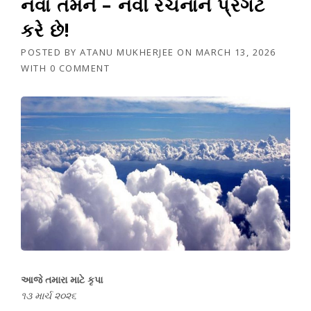
નવા તમને – નવી રચનાને પ્રગટ
કરે છે!
POSTED BY
ATANU MUKHERJEE
ON
MARCH 13, 2026
WITH
0 COMMENT
આજે તમારા માટે કૃપા
૧૩ માર્ચ ૨૦૨૬