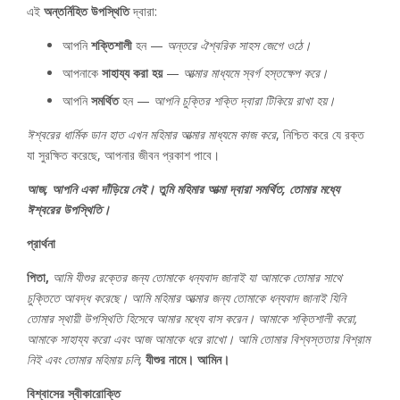
এই
অন্তর্নিহিত উপস্থিতি
দ্বারা:
আপনি
শক্তিশালী
হন —
অন্তরে ঐশ্বরিক সাহস জেগে ওঠে।
আপনাকে
সাহায্য করা হয়
—
আত্মার মাধ্যমে স্বর্গ হস্তক্ষেপ করে।
আপনি
সমর্থিত
হন —
আপনি চুক্তির শক্তি দ্বারা টিকিয়ে রাখা হয়।
ঈশ্বরের ধার্মিক ডান হাত এখন মহিমার আত্মার মাধ্যমে কাজ করে
, নিশ্চিত করে যে রক্ত ​​
যা সুরক্ষিত করেছে, আপনার জীবন প্রকাশ পাবে।
আজ, আপনি একা দাঁড়িয়ে নেই। তুমি মহিমার আত্মা দ্বারা সমর্থিত, তোমার মধ্যে
ঈশ্বরের উপস্থিতি।
প্রার্থনা
পিতা,
আমি যীশুর রক্তের জন্য তোমাকে ধন্যবাদ জানাই যা আমাকে তোমার সাথে
চুক্তিতে আবদ্ধ করেছে। আমি মহিমার আত্মার জন্য তোমাকে ধন্যবাদ জানাই যিনি
তোমার স্থায়ী উপস্থিতি হিসেবে আমার মধ্যে বাস করেন। আমাকে শক্তিশালী করো,
আমাকে সাহায্য করো এবং আজ আমাকে ধরে রাখো। আমি তোমার বিশ্বস্ততায় বিশ্রাম
নিই এবং তোমার মহিমায় চলি,
যীশুর নামে। আমিন।
বিশ্বাসের স্বীকারোক্তি