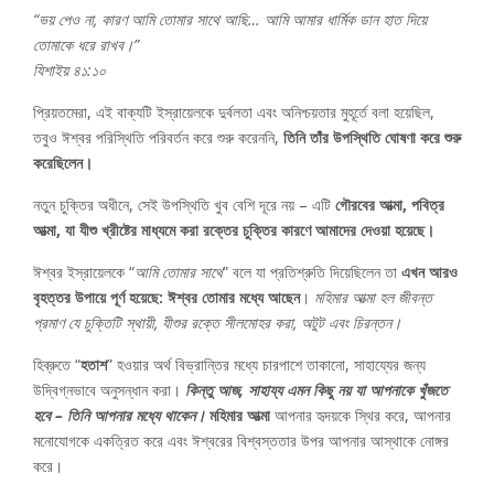
“ভয় পেও না, কারণ আমি তোমার সাথে আছি… আমি আমার ধার্মিক ডান হাত দিয়ে
তোমাকে ধরে রাখব।”
যিশাইয় ৪১:১০
প্রিয়তমেরা, এই বাক্যটি ইস্রায়েলকে দুর্বলতা এবং অনিশ্চয়তার মুহূর্তে বলা হয়েছিল,
তবুও ঈশ্বর পরিস্থিতি পরিবর্তন করে শুরু করেননি,
তিনি তাঁর উপস্থিতি ঘোষণা করে শুরু
করেছিলেন।
নতুন চুক্তির অধীনে, সেই উপস্থিতি খুব বেশি দূরে নয় – এটি
গৌরবের আত্মা, পবিত্র
আত্মা, যা যীশু খ্রীষ্টের মাধ্যমে করা রক্তের চুক্তির কারণে আমাদের দেওয়া হয়েছে।
ঈশ্বর ইস্রায়েলকে “
আমি তোমার সাথে
” বলে যা প্রতিশ্রুতি দিয়েছিলেন তা
এখন আরও
বৃহত্তর উপায়ে পূর্ণ হয়েছে: ঈশ্বর তোমার মধ্যে আছেন
।
মহিমার আত্মা হল জীবন্ত
প্রমাণ যে চুক্তিটি স্থায়ী, যীশুর রক্তে সীলমোহর করা, অটুট এবং চিরন্তন।
হিব্রুতে “
হতাশ
” হওয়ার অর্থ বিভ্রান্তির মধ্যে চারপাশে তাকানো, সাহায্যের জন্য
উদ্বিগ্নভাবে অনুসন্ধান করা।
কিন্তু আজ, সাহায্য এমন কিছু নয় যা আপনাকে খুঁজতে
হবে – তিনি আপনার মধ্যে থাকেন।
মহিমার আত্মা
আপনার হৃদয়কে স্থির করে, আপনার
মনোযোগকে একত্রিত করে এবং ঈশ্বরের বিশ্বস্ততার উপর আপনার আস্থাকে নোঙ্গর
করে।