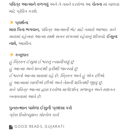
પવિત્ર આત્માને વળગવું
અને તે તમને દરરોજ આ
ચેતના
માં ચાલવા
માટે પ્રેરિત કરશે.
પ્રાર્થના
મારા પિતા ભગવાન,
પવિત્ર આત્માની ભેટ માટે તમારો આભાર. મને
મારામાં રહેનારા આત્મા સાથે સતત સંગતમાં રહેવાનું શીખવો.
ઈસુના
નામે,
આમીન.
કબૂલાત
હું ખ્રિસ્ત ઈસુમાં ઈશ્વરનું ન્યાયીપણું છું
હું આત્મા અને શબ્દથી ફરીથી જન્મ્યો છું
ઈશ્વરનો આત્મા મારામાં રહે છે. ખ્રિસ્ત અને હું એક છીએ.
હું આત્મામાં ચાલીએ છીએ અને તેમની શક્તિથી જીવું છું.
મને પવિત્ર આત્મા દ્વારા દરરોજ માર્ગદર્શન, મજબૂત અને સશક્ત
બનાવવામાં આવે છે.
પુનરુત્થાન પામેલા ઈસુની પ્રશંસા કરો
ગ્રેસ રિવોલ્યુશન ગોસ્પેલ ચર્ચ
GOOD READS
GUJARATI