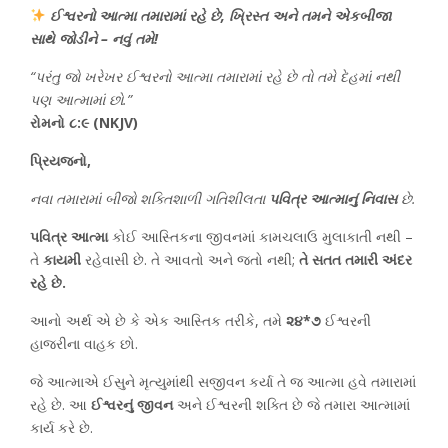
ઈશ્વરનો આત્મા તમારામાં રહે છે, ખ્રિસ્ત અને તમને એકબીજા
સાથે જોડીને – નવું તમે!
“પરંતુ જો ખરેખર ઈશ્વરનો આત્મા તમારામાં રહે છે તો તમે દેહમાં નથી
પણ આત્મામાં છો.”
રોમનો ૮:૯ (NKJV)
પ્રિયજનો,
નવા તમારામાં બીજો શક્તિશાળી ગતિશીલતા
પવિત્ર આત્માનું નિવાસ
છે.
પવિત્ર આત્મા
કોઈ આસ્તિકના જીવનમાં કામચલાઉ મુલાકાતી નથી –
તે
કાયમી
રહેવાસી છે. તે આવતો અને જતો નથી;
તે સતત તમારી અંદર
રહે છે.
આનો અર્થ એ છે કે એક આસ્તિક તરીકે, તમે
૨૪*૭
ઈશ્વરની
હાજરીના વાહક છો.
જે આત્માએ ઈસુને મૃત્યુમાંથી સજીવન કર્યા તે જ આત્મા હવે તમારામાં
રહે છે. આ
ઈશ્વરનું જીવન
અને ઈશ્વરની શક્તિ છે જે તમારા આત્મામાં
કાર્ય કરે છે.