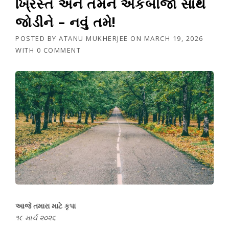
ખ્રિસ્ત અને તમને એકબીજા સાથે
જોડીને – નવું તમે!
POSTED BY
ATANU MUKHERJEE
ON
MARCH 19, 2026
WITH
0 COMMENT
આજે તમારા માટે કૃપા
૧૯ માર્ચ ૨૦૨૬