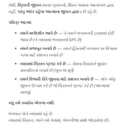
તેથી,
ખ્રિસ્તી જીવન
માનવ પ્રયત્નો, શિસ્ત અથવા આત્મબળ દ્વારા
નહીં,
પરંતુ અંદર રહેલા આત્માના જીવન દ્વારા
ટકી રહે છે.
પવિત્ર આત્મા:
તમને માર્ગદર્શન આપે છે
—
તે તમને ભગવાનની ઇચ્છામાં દોરી
જાય છે (તે તમારામાં ભગવાનનો GPS છે)
તમને મજબૂત બનાવે છે
—
તમને હિંમતથી ભગવાન પર વિશ્વાસ
કરવા માટે સશક્ત બનાવે છે
તમારામાં ખ્રિસ્ત પ્રગટ કરે છે
—
તેમના નિવાસને જીવંત
વાસ્તવિકતા બનાવે છે (ખૂબ જ મૂર્ત)
તમને વિજયી રીતે જીવવા માટે સશક્ત બનાવે છે
—
એક એવું
જીવન ઉત્પન્ન કરે છે જે ખ્રિસ્તને પ્રગટ કરે છે (આત્મામાં
ચાલવું)
નવું તમે ક્યારેય એકલા નથી.
ભગવાન પોતે તમારામાં રહે છે.
તમારામાં ખ્રિસ્ત, અને તમે તેનામાં, એકબીજા સાથે જોડાયેલા છો.