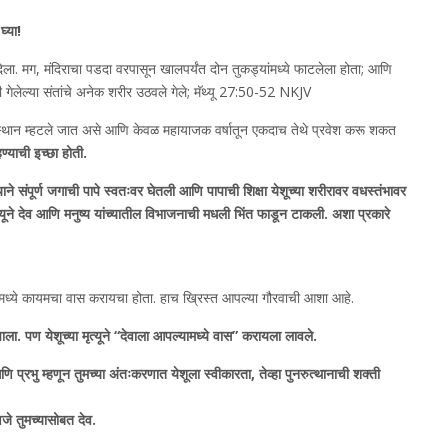
्या!
िला. मग, मंदिराचा पडदा वरपासून खालपर्यंत दोन तुकड्यांमध्ये फाटलेला होता; आणि
ेलेल्या संतांचे अनेक शरीर उठवले गेले; मॅथ्यू 27:50-52 NKJV
र स्थान म्हटले जात असे आणि केवळ महायाजक वर्षातून एकदाच तेथे प्रवेश करू शकत
हण्याची इच्छा होती.
्याने संपूर्ण जगाची पापे स्वतःवर घेतली आणि पापाची शिक्षा येशूच्या शरीरावर वधस्तंभावर
ृत्यूने देव आणि मनुष्य यांच्यातील विभाजनाची मधली भिंत फाडून टाकली. अशा प्रकारे
मध्ये कायमचा वास करायचा होता. हाच ख्रिस्त आपल्या गौरवाची आशा आहे.
ाला. पण येशूच्या मृत्यूने “देवाला आपल्यामध्ये वास” करायला लावले.
णि प्रभु म्हणून तुमच्या अंतःकरणात येशूला स्वीकारता, तेव्हा पुनरुत्थानाची शक्ती
हणजे तुमच्यासोबत देव.