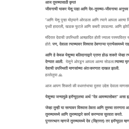
आज तुमच्यासाठी कृपा!
जीवनाची भाकर येशू पाहा आणि देव-तुमच्या-जीवनाचा अनुभव घ
“आणि येशू पुन्हा मोठ्याने ओरडला आणि त्याने आपला आत्मा द
पृथ्वी हादरली, खडक फुटले आणि कबरी उघडल्या. आणि झोपी ग
मंदिरात देवाची उपस्थिती आच्छादित होती ज्याला परमपवित्
होते.
पण, देवाला त्याच्यावर विश्वास ठेवणाऱ्या प्रत्येकामध्ये रा
आणि हे केवळ येशूच्या बलिदानाद्वारे प्राप्त होऊ शकते जेव्हा त
देण्यात आली.
येशूने ओरडून आपला आत्मा सोडला.
त्याच्या म
देवाची उपस्थिती माणसांच्या अंतःकरणात दाखल झाली.
हल्लेलुया 🙏
आज आपण शिकतो की वधस्तंभाचा दुसरा उद्देश देवाला माणसा
येशूच्या जन्मामुळे इमॅन्युएलचा अर्थ “देव आमच्यासोबत” असा झ
जेव्हा तुम्ही या सत्यावर विश्वास ठेवता आणि तुमचा तारणारा आ
तुमच्यामध्ये आणि तुमच्याद्वारे कार्य करण्यास सुरवात करते.
पुनरुत्थान म्हणजे तुमच्यामध्ये देव (ख्रिस्त) तर इमॅन्युएल म्