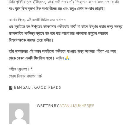
তিনি পৃথিবীর মুখে হাঁটছিলেন, যাকে সেই সময়ে তাঁর সিংহাসনে বসে থাকতে দেখা যায়নি
বরং ঝুলে ছিল ক্রুশ ঠিক অপরাধীদের মত এবং তবুও কোন অপরাধ ছাড়াই।
আমার প্রিয়, এই একটি জিনিস মনে রাখবেন:
গুড ফ্রাইডে হল ঈশ্বরের ভালবাসার গভীরতার বার্তা যা তাকে উদ্ধার করার জন্য সমস্ত
মানবজাতির সর্বনিম্ন স্থানে নত হয়ে যায় কারণ তার ভালবাসা মানুষের সবচেয়ে
বিশ্বাসঘাতক কাজের চেয়ে গভীর।
তাঁর ভালবাসার এই মহান অপরিমেয় গভীরতা পাওয়ার জন্য আপনার “যীশু” এর কাছ
থেকে কেবল একটি ফিসফিস লাগে।
আমিন
*যীশু প্রশংসা ! *
গ্রেস বিপ্লব গসপেল চার্চ
BENGALI
GOOD READS
WRITTEN BY
ATANU MUKHERJEE