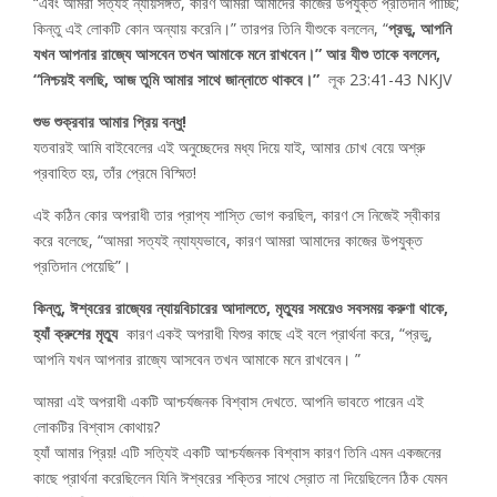
“এবং আমরা সত্যই ন্যায়সঙ্গত, কারণ আমরা আমাদের কাজের উপযুক্ত প্রতিদান পাচ্ছি;
কিন্তু এই লোকটি কোন অন্যায় করেনি।” তারপর তিনি যীশুকে বললেন, “
প্রভু, আপনি
যখন আপনার রাজ্যে আসবেন তখন আমাকে মনে রাখবেন।” আর যীশু তাকে বললেন,
“নিশ্চয়ই বলছি, আজ তুমি আমার সাথে জান্নাতে থাকবে।”
লূক 23:41-43 NKJV
শুভ শুক্রবার আমার প্রিয় বন্ধু!
যতবারই আমি বাইবেলের এই অনুচ্ছেদের মধ্য দিয়ে যাই, আমার চোখ বেয়ে অশ্রু
প্রবাহিত হয়, তাঁর প্রেমে বিস্মিত!
এই কঠিন কোর অপরাধী তার প্রাপ্য শাস্তি ভোগ করছিল, কারণ সে নিজেই স্বীকার
করে বলেছে, “আমরা সত্যই ন্যায্যভাবে, কারণ আমরা আমাদের কাজের উপযুক্ত
প্রতিদান পেয়েছি”।
কিন্তু, ঈশ্বরের রাজ্যের ন্যায়বিচারের আদালতে, মৃত্যুর সময়েও সবসময় করুণা থাকে,
হ্যাঁ ক্রুশের মৃত্যু
কারণ একই অপরাধী যিশুর কাছে এই বলে প্রার্থনা করে, “প্রভু,
আপনি যখন আপনার রাজ্যে আসবেন তখন আমাকে মনে রাখবেন। ”
আমরা এই অপরাধী একটি আশ্চর্যজনক বিশ্বাস দেখতে. আপনি ভাবতে পারেন এই
লোকটির বিশ্বাস কোথায়?
হ্যাঁ আমার প্রিয়! এটি সত্যিই একটি আশ্চর্যজনক বিশ্বাস কারণ তিনি এমন একজনের
কাছে প্রার্থনা করেছিলেন যিনি ঈশ্বরের শক্তির সাথে স্রোত না দিয়েছিলেন ঠিক যেমন