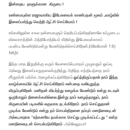
இன்றைய நாளுக்கான கிருபை !
உண்மையுள்ள ராஜாவாகிய இயேசுவைக் காண்பதன் மூலம் ,வாழ்வில்
இளைப்பார்ந்து வெற்றி ஆட்சி செய்வோம் !
உங்களிலுள்ள சகல நன்மைகளும் தெரியப்படுகிறதினாலே உம்முடைய
விசுவாசத்தின் அந்நியோந்நியம் கிறிஸ்து இயேசுவுக்காகப்
பயன்படவேண்டுமென்று வேண்டுதல்செய்கிறேன்.(பிலேமோன் 1:6)
NKJV.
இந்த மாத இறுதிக்கு வரும் வேளையில்,மாதம் முழுவதும் ஓய்வு
அல்லது இளைப்பாறுதலைக்குறித்து அறிந்த சத்தியத்தை நாம்
சீர்தூக்கி பார்க்க அழைக்கப்படுகிறோம்.​​
ஓய்ந்திருப்பதால் நாம் இந்த
வாழ்க்கையில் ஆட்சி செய்கிறோம் என்பதை வலியுறுத்த
விரும்புகிறேன்
.
மனிதன் வியர்த்து உழைக்க வேண்டும் என்று கடவுள்
ஒருபோதும் நினைக்கவில்லை.இன்று நாம் உழைத்தாலும், நாம்
கிருபையின் படிகளில் லகுவாக நடக்கிறோம் .நாம் செய்துதான்
முடிக்க வேண்டும் என்று நம் செயல்திறனை நம்பும் மனநிலையுடன்
அல்ல,மாறாக “ஏற்கனவே நமக்காக செய்து முடிக்கப்பட்டது ” என்ற
மனநிலையுடன் செயல்படுகிறோம் .
அல்லேலூயா!