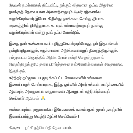
தேவன் நமக்காகத் திட்டமிட்டிருக்கும் விதமான ஓய்வு இதுவே:
நமக்குத் தேவையான அனைத்தையும் அவர் ஏற்கனவே
வழங்கியுள்ளார்.இயேசு கிறிஸ்து நமக்காக செய்த தியாக
மரணத்தின் நிமித்தமாக கடவுள் எல்லாவற்றையும் நமக்கு
வழங்கியுள்ளார் என்று நாம் நம்ப வேண்டும்.
இதை நாம் உண்மையாகப் புரிந்துகொள்ளும்போது, ​​நம் இதயங்கள்
நன்றியறிதலாலும், உருக்கமான அறிக்கையாலும் நிறைந்திருக்கும்.
நம்முடைய ஜெபத்தில் அதிக நேரம் நன்றி செலுத்துதலால்
நிறைந்திருக்குமே தவிர பிரார்த்தனைகள்/கோரிக்கைகள் சிலதாகவே
இருக்கும்.
கர்த்தர் தம்முடைய முடிக்கப்பட்ட வேலைகளில் உங்களை
இளைப்பாறச் செய்வாராக, இந்த ஓய்வில் அவர் உங்கள் வாழ்க்கையில்
ஆளவும், அவருடைய வருகையை ஆவலுடன் எதிர்பார்க்கவும்
செய்வார்.
ஆமென்
.
உண்மையுள்ள ராஜாவாகிய இயேசுவைக் காண்பதன் மூலம் ,வாழ்வில்
இளைப்பார்ந்து வெற்றி ஆட்சி செய்வோம் !
கிருபை புரட்சி நற்செய்தி தேவாலயம்.