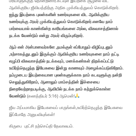
மரியாளுக்குத் தோன்றினார்.கடவுள் இயற்கை சூழலை விட
ஆவிக்குரிய ஜீவியத்திற்கு அதிக முக்கியத்துவம் கொடுக்கிறார்.
ஐந்து இயற்கை புலன்களின் உணர்வுகளை விட ஆவிக்குரிய
உணர்வுக்கு அவர் முக்கியத்துவம் கொடுக்கிறார்.எனவே நாம்
பார்வையால் காண்கின்ற காரியங்களை அல்ல, விசுவாசத்தினால்
நடக்க வேண்டும் என்று அவர் விரும்புகிறார்.
ஆம் என் அன்பானவர்களே ,நமக்குள் எப்போதும் விழிப்புடனும்
,உற்சாகத்துடனும் இருக்கும் ஆவிக்குரிய உணர்வுகளை நாம் தட்டி
எழுப்பி விசுவாசத்தில் நடக்கவும், மனக்கண்கள் திறக்கப்பட்டு
உயிர்த்தெழுந்த இயேசுவை இன்று காணவும் அழைக்கப்படுகிறோம்.
நம்முடைய இயற்கையான புலன்களுக்காக நாம் கடவுளுக்கு நன்றி
செலுத்துகிறோம், ஆனாலும் மாம்சத்தின் இச்சையை
நிறைவேற்றாதபடிக்கு, ஆவியில் நடக்க நாம் கற்றுக்கொள்ள
வேண்டும்
(கலாத்தியர் 5:16) ஆமென்!
ஜீவ அப்பமாகிய இயேசுவைப் பாருங்கள்,உயிர்த்தெழுந்த இயேசுவை
இப்போதே அனுபவியுங்கள்!
கிருபை புரட்சி நற்செய்தி தேவாலயம்.