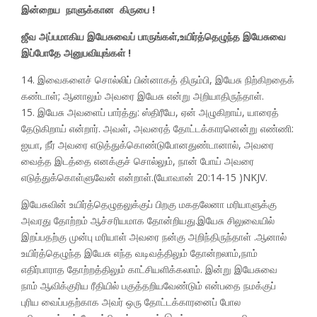
இன்றைய நாளுக்கான கிருபை !
ஜீவ அப்பமாகிய இயேசுவைப் பாருங்கள்,உயிர்த்தெழுந்த இயேசுவை
இப்போதே அனுபவியுங்கள் !
14. இவைகளைச் சொல்லிப் பின்னாகத் திரும்பி, இயேசு நிற்கிறதைக்
கண்டாள்; ஆனாலும் அவரை இயேசு என்று அறியாதிருந்தாள்.
15. இயேசு அவளைப் பார்த்து: ஸ்திரீயே, ஏன் அழுகிறாய், யாரைத்
தேடுகிறாய் என்றார். அவள், அவரைத் தோட்டக்காரனென்று எண்ணி:
ஐயா, நீர் அவரை எடுத்துக்கொண்டுபோனதுண்டானால், அவரை
வைத்த இடத்தை எனக்குச் சொல்லும், நான் போய் அவரை
எடுத்துக்கொள்ளுவேன் என்றாள்.(யோவான் 20:14-15 )NKJV.
இயேசுவின் உயிர்த்தெழுதலுக்குப் பிறகு மகதலேனா மரியாளுக்கு
அவரது தோற்றம் ஆச்சரியமாக தோன்றியது.இயேசு சிலுவையில்
இறப்பதற்கு முன்பு மரியாள் அவரை நன்கு அறிந்திருந்தாள் .ஆனால்
உயிர்த்தெழுந்த இயேசு எந்த வடிவத்திலும் தோன்றலாம்,நாம்
எதிர்பாராத தோற்றத்திலும் காட்சியளிக்கலாம். இன்று இயேசுவை
நாம் ஆவிக்குரிய ரீதியில் பகுத்தறியவேண்டும் என்பதை நமக்குப்
புரிய வைப்பதற்காக அவர் ஒரு தோட்டக்காரனைப் போல